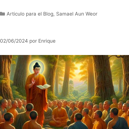
Categorías
Articulo para el Blog
,
Samael Aun Weor
02/06/2024
por
Enrique