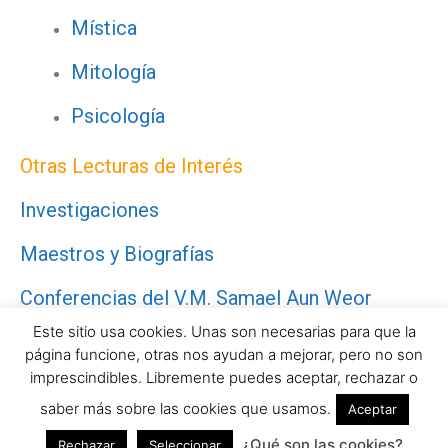
Mística
Mitología
Psicología
Otras Lecturas de Interés
Investigaciones
Maestros y Biografías
Conferencias del V.M. Samael Aun Weor
Este sitio usa cookies. Unas son necesarias para que la
página funcione, otras nos ayudan a mejorar, pero no son
©2026 - CIAG - Todos los derechos reservados
imprescindibles. Libremente puedes aceptar, rechazar o
saber más sobre las cookies que usamos.
Aceptar
Aviso legal. Terminos y condiciones de uso
|
Política de
privacidad
|
Política de cookies
¿Qué son las cookies?
Rechazar
Seleccionar