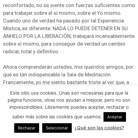
reconfortado, no se siente con fuerzas suficientes como
para trabajar sobre el sí mismo, sobre el Yo mismo.
Cuando uno de verdad ha pasado por tal Experiencia
Mística, es diferente: NADA LO PUEDE DETENER EN SU
ANHELO POR LA LIBERACIÓN; trabajará incansablemente
sobre sí mismo, para conseguir de verdad un cambio
radical, total y definitivo.
Ahora comprenderán ustedes, mis queridos amigos, por
qué es tan indispensable la Sala de Meditación.
Francamente, yo me siento bastante triste al ver que, a
pesar de haber escrito tanto sobre Meditación en
Este sitio usa cookies. Unas son necesarias para que la
distintos “Mensajes de Navidad” de años anteriores,
página funcione, otras nos ayudan a mejorar, pero no son
todavía en los países suramericanos y
imprescindibles. Libremente puedes aceptar, rechazar o
centroamericanos no existen Salas de Meditación,
saber más sobre las cookies que usamos.
Aceptar
cuando ya deberían existir.
¿Qué son las cookies?
Rechazar
Seleccionar
¿Qué es lo que ha pasado? ¡Existe indolencia! ¿Por qué