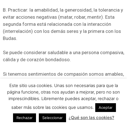
B. Practicar: la amabilidad, la generosidad, la tolerancia y
evitar acciones negativas (matar, robar, mentir). Esta
segunda forma está relacionada con la interacción
(interrelación) con los demás seres y la primera con los
Budas.
Se puede considerar saludable a una persona compasiva,
cálida y de corazón bondadoso.
Si tenemos sentimientos de compasión somos amables,
hay algo que abre automáticamente nuestra puerta
Este sitio usa cookies. Unas son necesarias para que la
interior y así podemos comunicarnos mucho más
página funcione, otras nos ayudan a mejorar, pero no son
fácilmente con otras personas.
imprescindibles. Libremente puedes aceptar, rechazar o
saber más sobre las cookies que usamos.
Aceptar
Ese sentimiento de cordialidad ayuda a abrirse a los
demás.
¿Qué son las cookies?
Rechazar
Seleccionar