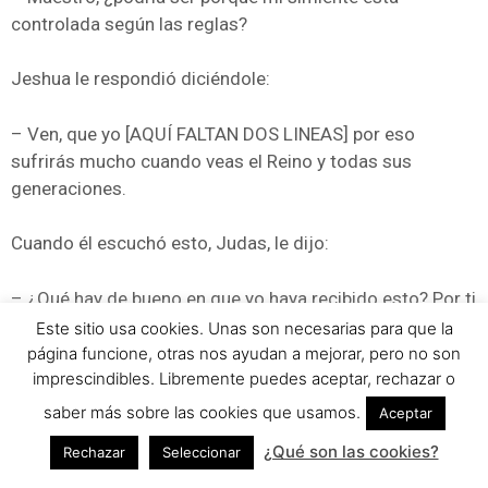
controlada según las reglas?
Jeshua le respondió diciéndole:
– Ven, que yo [AQUÍ FALTAN DOS LINEAS] por eso
sufrirás mucho cuando veas el Reino y todas sus
generaciones.
Cuando él escuchó esto, Judas, le dijo:
– ¿Qué hay de bueno en que yo haya recibido esto? Por ti
me apartarán de esta generación.
Este sitio usa cookies. Unas son necesarias para que la
página funcione, otras nos ayudan a mejorar, pero no son
imprescindibles. Libremente puedes aceptar, rechazar o
Jeshua, respondiéndole, le dijo:
saber más sobre las cookies que usamos.
Aceptar
– Tú serás el treceavo, y serás maldecido por las otras
¿Qué son las cookies?
Rechazar
Seleccionar
generaciones, pero gobernarás sobre ellos en los